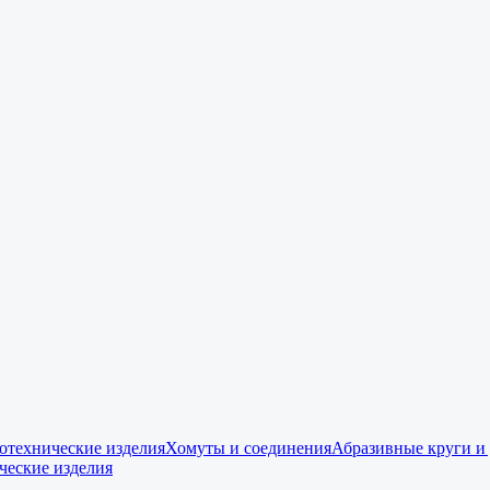
отехнические изделия
Хомуты и соединения
Абразивные круги и
ческие изделия