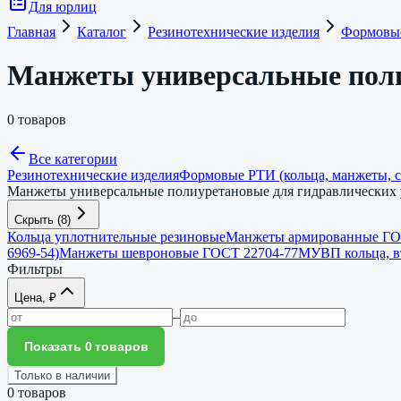
Для юрлиц
Главная
Каталог
Резинотехнические изделия
Формовые
Манжеты универсальные поли
0 товаров
Все категории
Резинотехнические изделия
Формовые РТИ (кольца, манжеты, с
Манжеты универсальные полиуретановые для гидравлических 
Скрыть
(
8
)
Кольца уплотнительные резиновые
Манжеты армированные ГО
6969-54)
Манжеты шевроновые ГОСТ 22704-77
МУВП кольца, вт
Фильтры
Цена, ₽
–
Показать 0 товаров
Только в наличии
0
товаров