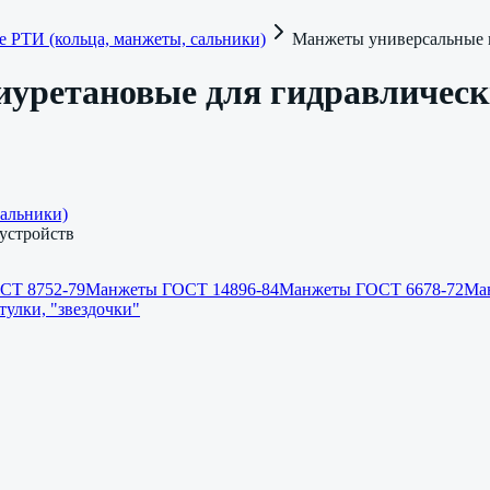
 РТИ (кольца, манжеты, сальники)
Манжеты универсальные п
уретановые для гидравлическ
альники)
устройств
СТ 8752-79
Манжеты ГОСТ 14896-84
Манжеты ГОСТ 6678-72
Ма
улки, "звездочки"