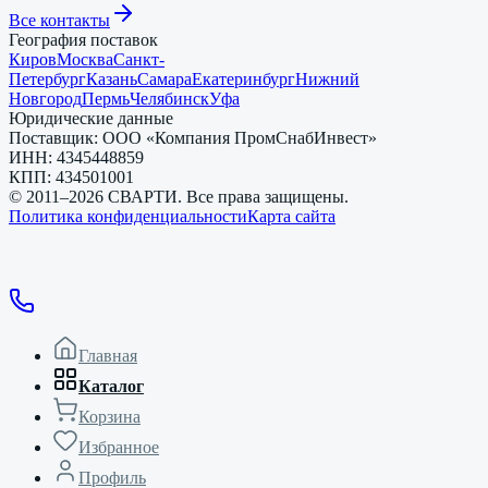
Все контакты
География поставок
Киров
Москва
Санкт-
Петербург
Казань
Самара
Екатеринбург
Нижний
Новгород
Пермь
Челябинск
Уфа
Юридические данные
Поставщик:
ООО «Компания ПромСнабИнвест»
ИНН:
4345448859
КПП:
434501001
© 2011–
2026
СВАРТИ. Все права защищены.
Политика конфиденциальности
Карта сайта
Главная
Каталог
Корзина
Избранное
Профиль