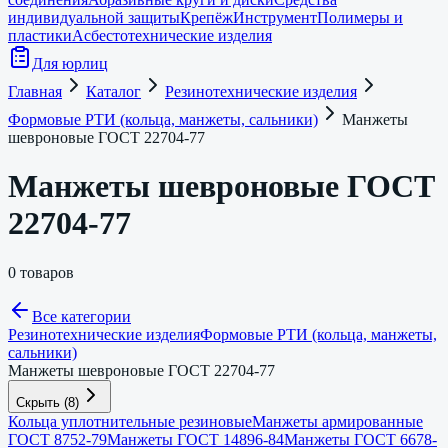
индивидуальной защиты
Крепёж
Инструмент
Полимеры и
пластики
Асбестотехнические изделия
Для юрлиц
Главная
Каталог
Резинотехнические изделия
Формовые РТИ (кольца, манжеты, сальники)
Манжеты
шевроновые ГОСТ 22704-77
Манжеты шевроновые ГОСТ
22704-77
0 товаров
Все категории
Резинотехнические изделия
Формовые РТИ (кольца, манжеты,
сальники)
Манжеты шевроновые ГОСТ 22704-77
Скрыть
(
8
)
Кольца уплотнительные резиновые
Манжеты армированные
ГОСТ 8752-79
Манжеты ГОСТ 14896-84
Манжеты ГОСТ 6678-