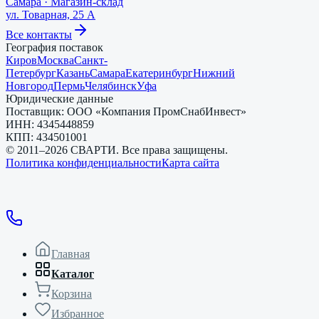
Самара
·
Магазин-склад
ул. Товарная, 25 А
Все контакты
География поставок
Киров
Москва
Санкт-
Петербург
Казань
Самара
Екатеринбург
Нижний
Новгород
Пермь
Челябинск
Уфа
Юридические данные
Поставщик:
ООО «Компания ПромСнабИнвест»
ИНН:
4345448859
КПП:
434501001
© 2011–
2026
СВАРТИ. Все права защищены.
Политика конфиденциальности
Карта сайта
Главная
Каталог
Корзина
Избранное