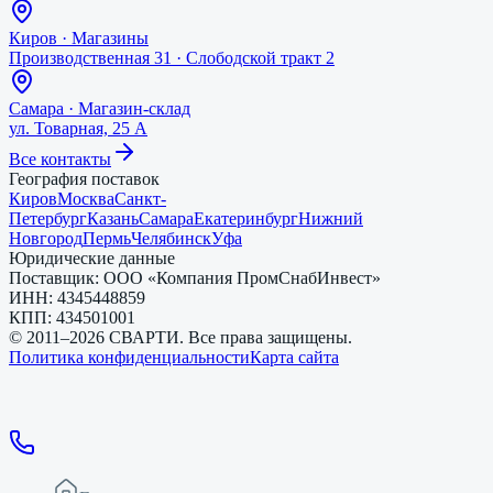
Киров
·
Магазины
Производственная 31 · Слободской тракт 2
Самара
·
Магазин-склад
ул. Товарная, 25 А
Все контакты
География поставок
Киров
Москва
Санкт-
Петербург
Казань
Самара
Екатеринбург
Нижний
Новгород
Пермь
Челябинск
Уфа
Юридические данные
Поставщик:
ООО «Компания ПромСнабИнвест»
ИНН:
4345448859
КПП:
434501001
© 2011–
2026
СВАРТИ. Все права защищены.
Политика конфиденциальности
Карта сайта