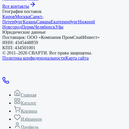
Все контакты
География поставок
Киров
Москва
Санкт-
Петербург
Казань
Самара
Екатеринбург
Нижний
Новгород
Пермь
Челябинск
Уфа
Юридические данные
Поставщик:
ООО «Компания ПромСнабИнвест»
ИНН:
4345448859
КПП:
434501001
© 2011–
2026
СВАРТИ. Все права защищены.
Политика конфиденциальности
Карта сайта
Главная
Каталог
Корзина
Избранное
Профиль