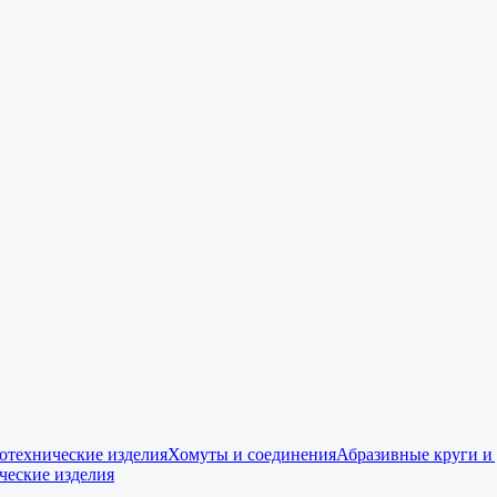
отехнические изделия
Хомуты и соединения
Абразивные круги и
ческие изделия